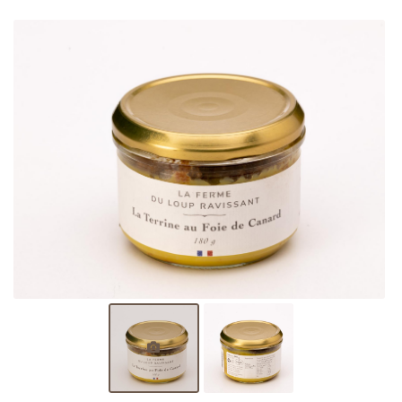
l'adresse email indiqué ci-dessus. Vous pouvez vous désinscrire à tout moment en
utilisant
le formulaire de désinscription
.
Inscription
0,00
€
Valider votre panier
Une questio