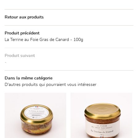
01 34 87 69 
Retour aux produits
Accueil
Produit précédent
ialités de canard
La Terrine au Foie Gras de Canard - 100g
uits & Légumes
Restez infor
Produit suivant
La boutique
-
Inscription News
Nos produits
Dans la même catégorie
 points de vente
D'autres produits qui pourraient vous intéresser
Rejoignez-nou
Actualités
Contact
Horaires de la bou