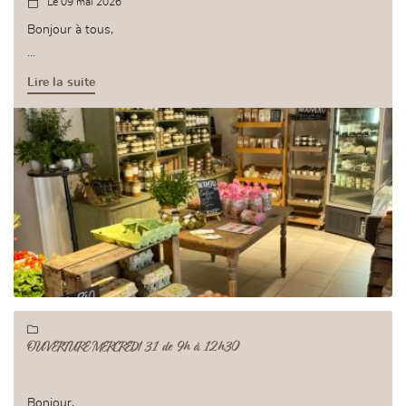
Le 09 mai 2026

l'adresse email indiqué ci-dessus. Vous pouvez vous désinscrire à tout moment en
utilisant
le formulaire de désinscription
.
Bonjour à tous,
Inscription
La boutique de la ferme sera fermée toute la semaine du jeudi
Lire la suite
de l'Ascension c'est à dire :
0,00
€
- fermé le mercredi 13 mai
Valider votre panier
- fermé le vendredi 15 mai
- fermé le samedi 16 mai
Réouverture le mercredi 20 mai aux horaires habituels (15h-
19h)
A bientôt :)

OUVERTURE MERCREDI 31 de 9h à 12h30
Bonjour,