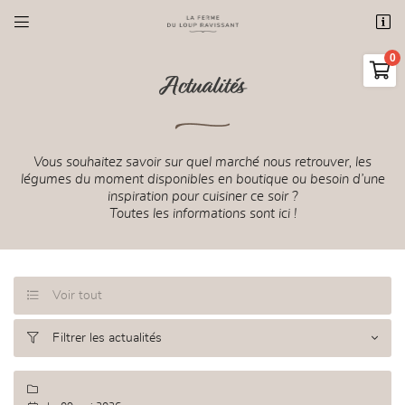


3 route de Richebourg
78550 Bazainville

01 34 87 69 65
Actualités
0,00
€
Vider
Vous souhaitez savoir sur quel marché nous retrouver, les
légumes du moment disponibles en boutique ou besoin d’une
inspiration pour cuisiner ce soir ?
Toutes les informations sont ici !

Adresse email de réception
Il n'y a aucun produit dans votre panier
Voir tout

Voir notre sélection

Code Captcha
Filtrer les actualités


Rafraîchir le captcha

En cochant cette case, vous consentez à recevoir nos propositions commerciales à