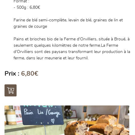
Format :
l'adresse email indiqué ci-dessus. Vous pouvez vous désinscrire à tout moment en
utilisant
le formulaire de désinscription
.
- 500g : 6,80€
Inscription
Farine de blé semi-complète, levain de blé, graines de lin et
graines de courge
0,00
€
Pains et brioches bio de la Ferme d'Orvilliers, située à Broué, à
Valider votre panier
seulement quelques kilomètres de notre ferme.La Ferme
d'Orvilliers sont des paysans transformant leur production à la
ferme, dans leur meunerie et leur fournil.
Prix :
6,80€