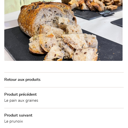
Une questio
01 34 87 69 
Accueil
ialités de canard
uits & Légumes
Restez infor
Retour aux produits
La boutique
Inscription News
Produit précédent
Nos produits
Le pain aux graines
 points de vente
Produit suivant
Rejoignez-nou
Le prunoix
Actualités