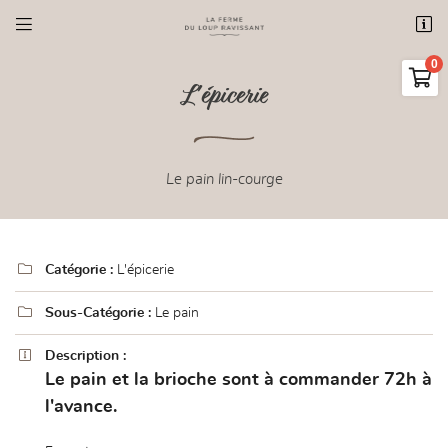


3 route de Richebourg
78550 Bazainville

01 34 87 69 65
L'épicerie
0,00
€
Vider
Le pain lin-courge

Catégorie :
L'épicerie

Adresse email de réception

Sous-Catégorie :
Le pain
Il n'y a aucun produit dans votre panier
Voir notre sélection

Description :

Code Captcha
Le pain et la brioche sont à commander 72h à
l'avance.

Rafraîchir le captcha
En cochant cette case, vous consentez à recevoir nos propositions commerciales à