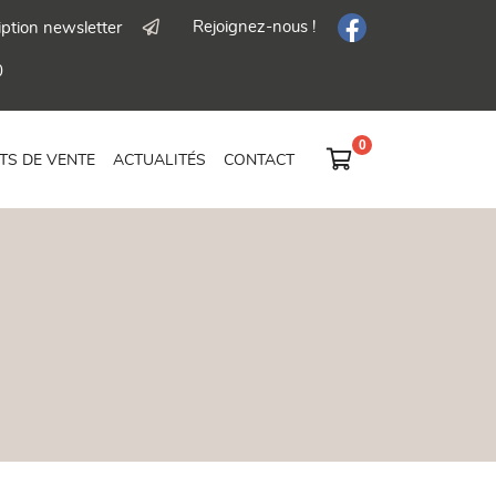
Rejoignez-nous !
iption newsletter
0

TS DE VENTE
ACTUALITÉS
CONTACT
0,00
€
Vider
Il n'y a aucun produit dans votre panier
Voir notre sélection