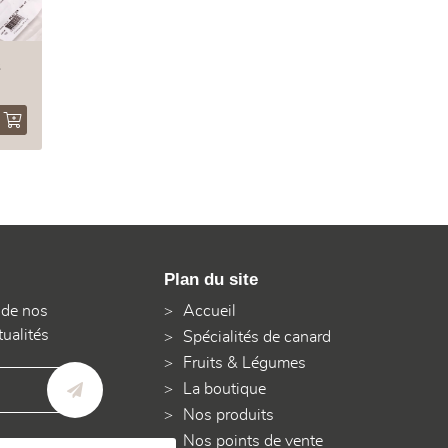
s
Plan du site
 de nos
Accueil
tualités
Spécialités de canard
Fruits & Légumes
La boutique
Nos produits
Nos points de vente