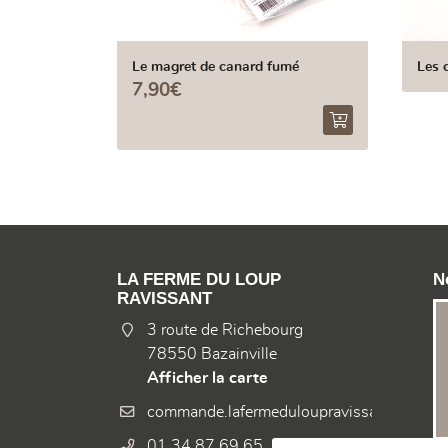
Le magret de canard fumé
Les 
7,90€
LA FERME DU LOUP
N
RAVISSANT
3 route de Richebourg
78550 Bazainville
Afficher la carte
01 34 87 69 65