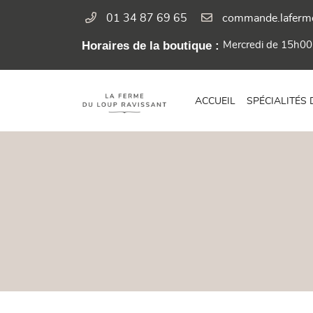
01 34 87 69 65
3 route de Richebourg
Horaires de la boutique :
Mercredi de 15h00
78550 Bazainville
01 34 87 69 65
ACCUEIL
SPÉCIALITÉS

Adresse email de réception