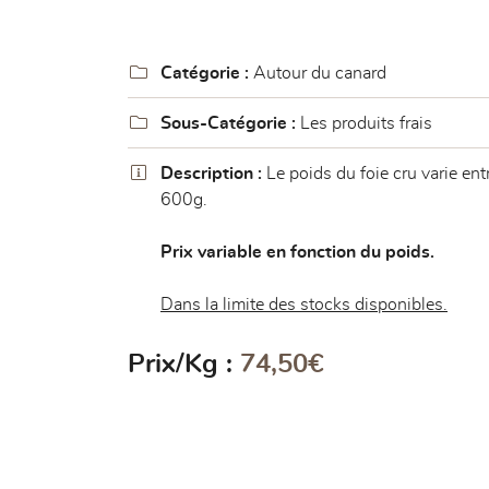

Code Captcha

Rafraîchir le captcha

Catégorie :
Autour du canard
En cochant cette case, vous consentez à recevoir nos propositions commercia

Sous-Catégorie :
Les produits frais
l'adresse email indiqué ci-dessus. Vous pouvez vous désinscrire à tout mome
utilisant
le formulaire de désinscription
.

Description :
Le poids du foie cru varie en
600g.
Inscription
Prix variable en fonction du poids.
Dans la limite des stocks disponibles.
Prix/Kg :
74,50€